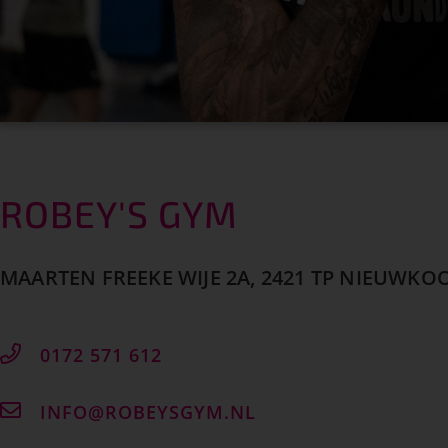
ROBEY'S GYM
MAARTEN FREEKE WIJE 2A, 2421 TP NIEUWKO
0172 571 612
INFO@ROBEYSGYM.NL