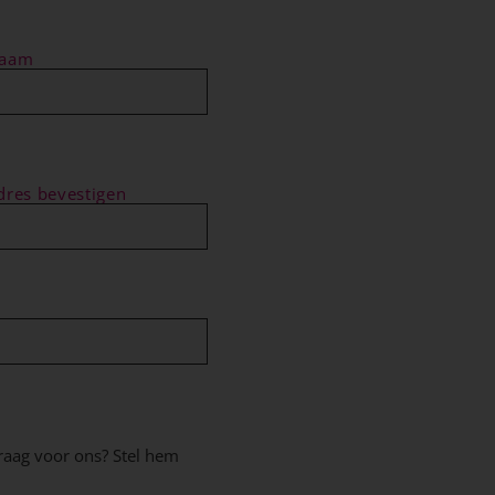
naam
dres bevestigen
raag voor ons? Stel hem