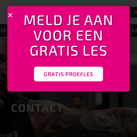
GRATIS PROEFLES
I
MELD JE AAN
VOOR EEN
EPSLESSEN
JEUGD
NIEUWS
TA
GRATIS LES
GRATIS PROEFLES
CONTACT