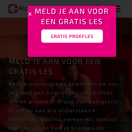
MELD JE AAN VOOR
EEN GRATIS LES
GRATIS PROEFLES
MELD JE AAN VOOR EEN
GRATIS LES
Ben je nieuwsgierig geworden en zou
je graag een keer vrijblijvend sfeer
willen proeven? Vraag dan een gratis
proefles aan via onderstaand
formulier. Daarna nemen wij contact
met jou op en kun je binnenkort