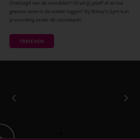
Overtuigd van de voordelen? Of wil jij jezelf af en toe
gewoon even in de watten leggen? Bij Robey’s Gym kun
je voordelig onder de zonnebank!
TARIEVEN