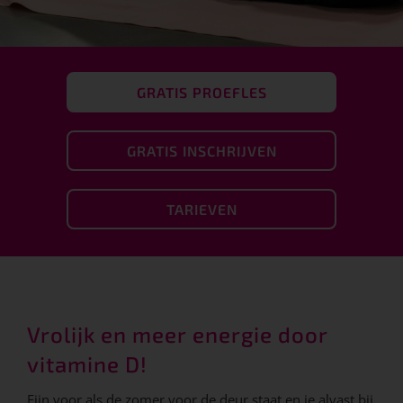
GRATIS PROEFLES
GRATIS INSCHRIJVEN
TARIEVEN
Vrolijk en meer energie door
vitamine D!
Fijn voor als de zomer voor de deur staat en je alvast bij