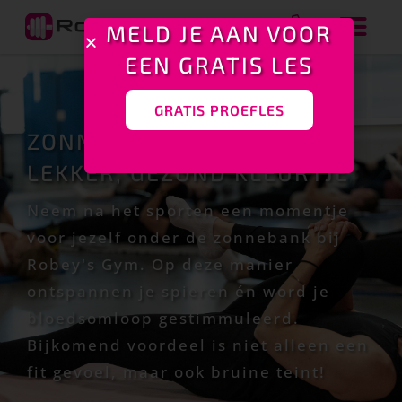
MELD JE AAN VOOR
EEN GRATIS LES
GRATIS PROEFLES
ZONNEBANK: VOOR EEN
LEKKER, GEZOND KLEURTJE
Neem na het sporten een momentje
voor jezelf onder de zonnebank bij
Robey's Gym. Op deze manier
ontspannen je spieren én word je
bloedsomloop gestimmuleerd.
Bijkomend voordeel is niet alleen een
fit gevoel, maar ook bruine teint!