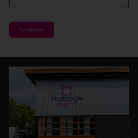
3. Uitschrijven
CAPTCHA
Bij beëindiging van het lidmaatschap bij Robey´s Gym, dient u
zich uit te schrijven. Dit is aan de volgende voorwaarden
verbonden:
1. U hebt een opzegtermijn van 1 maand na afloop van uw
contractperiode.
2. Invullen en inleveren van het uitschrijfformulier dat
verkrijgbaar is aan de bar, u krijgt een kopie mee en dat is
tevens uw bewijs van uitschrijving.
3. Op geen enkele andere wijze kunt u zich uitschrijven en/of
het lidmaatschap bij Robey´s gym beëindigen. (niet via mail,
fax of post)
4. De lidmaatschappas levert u in bij onze balie, uiterlijk op de
dag dat uw lidmaatschap daadwerkelijk is gestopt.
4. Tijdelijk stopzetten van uw