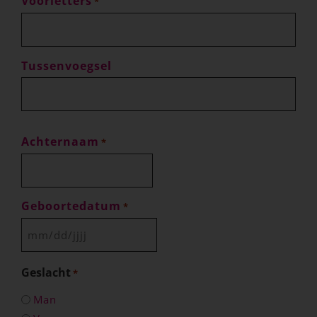
Voorletters
*
Tussenvoegsel
Achternaam
*
Geboortedatum
*
Geslacht
*
Man