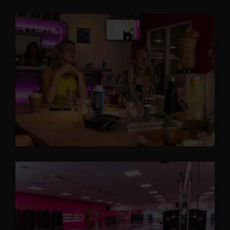
1. Genuttigde consumpties dienen contant te worden betaald
voordat u de sportschool verlaat.
2. Om hygiënische redenen dient u een handdoek te
gebruiken in de fitness- en aerobiczaal.
3. U mag niet op buitenschoenen in de fitness- en aerobiczaal
komen. Dit kan alleen op de daarvoor bestemde
sportschoenen.
4. Kinderen die niet in staat zijn zelfstandig te sporten mogen
niet in de fitness- en aerobiczaal komen.
5. Aanwijzingen van het personeel aan de leden van de
sportschool, o.a. in het kader van veiligheid, dienen door hen
te worden opgevolgd.
6. Tijdens het sporten bij Robey´s Gym is het niet toegestaan
kauwgom te kauwen i.v.m. mogelijke verstikking.
7. Robey's Gym behoudt zich het recht om gedurende het jaar
het lesrooster aan te passen c.q. te wijzigen.
8. In de maanden juli en augustus hanteert Robey's Gym een