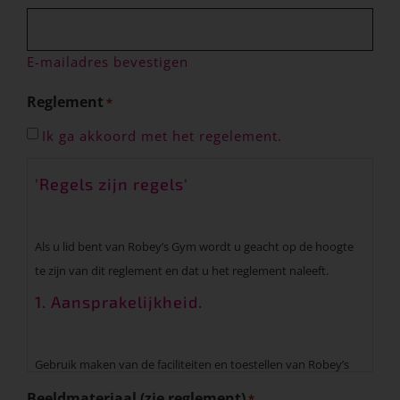
E-mailadres bevestigen
Reglement
*
Ik ga akkoord met het regelement.
'Regels zijn regels'
Als u lid bent van Robey’s Gym wordt u geacht op de hoogte
te zijn van dit reglement en dat u het reglement naleeft.
1. Aansprakelijkheid.
Gebruik maken van de faciliteiten en toestellen van Robey’s
Gym, is geheel voor uw eigen risico. Dit betekent dat als u
Beeldmateriaal (zie reglement)
*