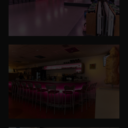
zomerrooster, waarin de openingstijden verminderd zullen
zijn.
9. De lessen gaan door bij minimaal 5 deelnemers
6. Tot slot.
Robey’s Gym behoud het recht de tarieven jaarlijks aan te
passen, om iemand als lid uit te schrijven of te weigeren.
De medewerkers van Robey’s Gym en Rob hopen dat u bij
Robey’s Gym een plezierige en sportieve tijd heeft.