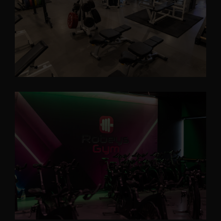
Robey's Gym. Het is mogelijk om de periode van twee weken
te verlengen. Als u in aanmerking wilt komen voor deze
regeling dient u na twee weken zelf contact op te nemen met
de sportschool. Ook hier ligt de uiteindelijke beoordeling bij
de medewerker(s) van Robey´s Gym.
Als u geen contact opneemt met Robey’s Gym gaan wij er van
uit dat u hersteld bent. Uw lidmaatschap wordt dan weer
geactiveerd.
5. Aanvullende regels.
Om het een en ander goed te laten verlopen bij Robey´s Gym
zijn er ook een aantal gedragsregels waaraan de leden zich
dienen te houden.