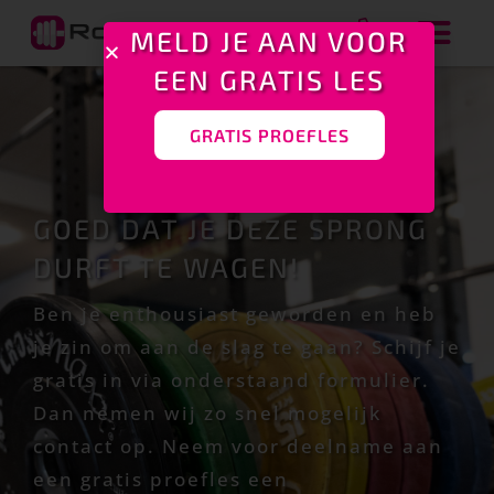
MELD JE AAN VOOR
EEN GRATIS LES
GRATIS PROEFLES
GOED DAT JE DEZE SPRONG
DURFT TE WAGEN!
Ben je enthousiast geworden en heb
je zin om aan de slag te gaan? Schijf je
gratis in via onderstaand formulier.
Dan nemen wij zo snel mogelijk
contact op. Neem voor deelname aan
een gratis proefles een