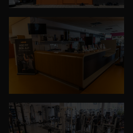
lidmaatschap.
Het is bij Robey’s Gym mogelijk om uw lidmaatschap tijdelijk
stop te zetten. Stopzetten van uw lidmaatschap is aan de
volgende regels verbonden:
Blessure
Als u niet instaat bent om op geen enkele wijze gebruik te
maken van de activiteiten die aangeboden worden op de
sportschool i.v.m. een ernstige blessure, ernstige ziekte en/of
complicaties tijdens de zwangerschap is het mogelijk uw
lidmaatschap voor maximaal twee weken stop te zetten. U
kan contact opnemen met Robey's Gym om te overleggen of
u in aanmerking komt voor deze regeling. De beoordeling of u
in aanmerking komt voor deze regeling ligt uiteindelijk bij