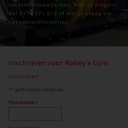
identiteitsbewijs mee. Heb je vragen?
Bel 0172 571 612 of stel je vraag via
het contactformulier.
Inschrijven voor Robey's Gym
Inschrijven
"
" geeft vereiste velden aan
*
Voornaam
*