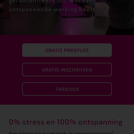
geconcentreerd uit, wat een
ontspannende werking heeft.
GRATIS PROEFLES
GRATIS INSCHRIJVEN
TARIEVEN
0% stress en 100% ontspanning
Ben je bang dat je niet gelijk de ‘neerwaartse hond’