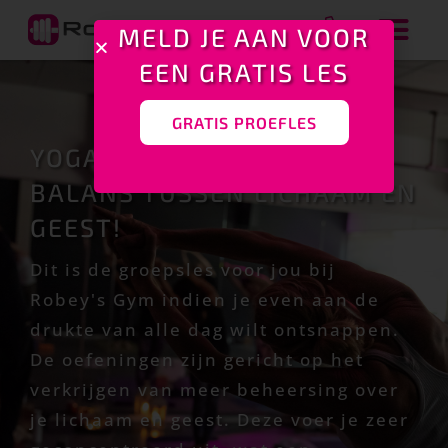
MELD JE AAN VOOR
EEN GRATIS LES
GRATIS PROEFLES
YOGA: VOOR EEN GOEDE
BALANS TUSSEN LICHAAM EN
GEEST!
Dit is de groepsles voor jou bij
Robey's Gym indien je even aan de
drukte van alle dag wilt ontsnappen.
De oefeningen zijn gericht op het
verkrijgen van meer beheersing over
je lichaam en geest. Deze voer je zeer