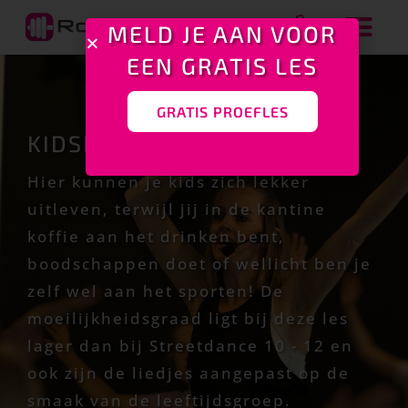
MELD JE AAN VOOR
EEN GRATIS LES
GRATIS PROEFLES
KIDSDANCE GROEP 3 T/M 5
Hier kunnen je kids zich lekker
uitleven, terwijl jij in de kantine
koffie aan het drinken bent,
boodschappen doet of wellicht ben je
zelf wel aan het sporten! De
moeilijkheidsgraad ligt bij deze les
lager dan bij Streetdance 10 - 12 en
ook zijn de liedjes aangepast op de
smaak van de leeftijdsgroep.