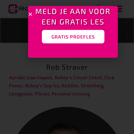
MELD JE AAN VOOR
EEN GRATIS LES
MEDEWERKER
GRATIS PROEFLES
Rob Straver
Aerobic Low Impact
,
Robey's Circuit Cirkel
,
Club
Power
,
Robey's Sup les
,
Kickfun
,
Stretching
,
Loopgroep
,
Pilates
,
Personal training