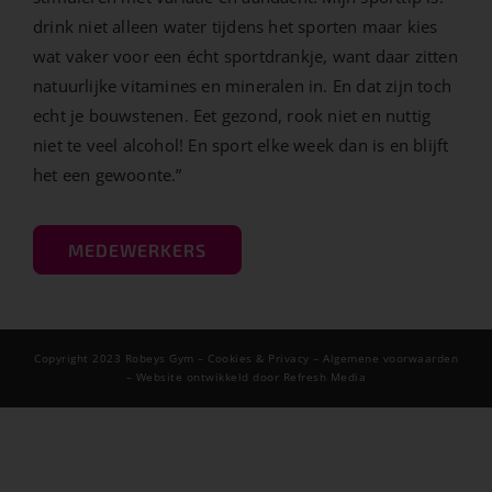
drink niet alleen water tijdens het sporten maar kies
wat vaker voor een écht sportdrankje, want daar zitten
natuurlijke vitamines en mineralen in. En dat zijn toch
echt je bouwstenen. Eet gezond, rook niet en nuttig
niet te veel alcohol! En sport elke week dan is en blijft
het een gewoonte.”
MEDEWERKERS
Copyright 2023 Robeys Gym –
Cookies & Privacy
– Algemene voorwaarden
– Website ontwikkeld door Refresh Media