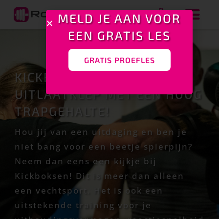
MELD JE AAN VOOR
EEN GRATIS LES
GRATIS PROEFLES
KICKBOKSEN: JOUW
UITLAATKLEP MET EEN HOOG
TRAPGEHALTE!
Hou jij van een uitdaging en ben je
niet bang voor een beetje spierpijn?
Neem dan eens een kijkje bij
Kickboksen! Dit is meer dan alleen
een vechtsport. Het is ook een
uitstekende training voor je