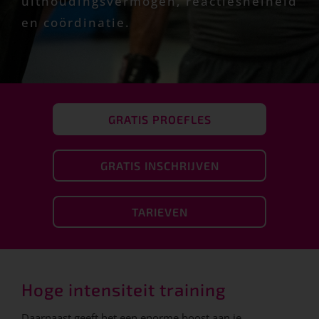
uithoudingsvermogen, reactiesnelheid
en coördinatie.
GRATIS PROEFLES
GRATIS INSCHRIJVEN
TARIEVEN
Hoge intensiteit training
Daarnaast geeft het een enorme boost aan je